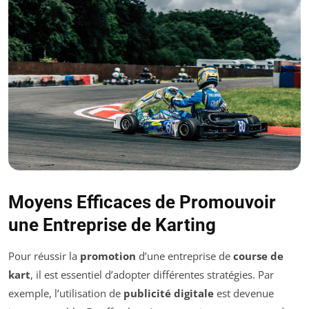
Moyens Efficaces de Promouvoir
une Entreprise de Karting
Pour réussir la
promotion
d’une entreprise de
course de
kart
, il est essentiel d’adopter différentes stratégies. Par
exemple, l’utilisation de
publicité digitale
est devenue