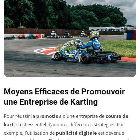
Moyens Efficaces de Promouvoir
une Entreprise de Karting
Pour réussir la
promotion
d’une entreprise de
course de
kart
, il est essentiel d’adopter différentes stratégies. Par
exemple, l’utilisation de
publicité digitale
est devenue