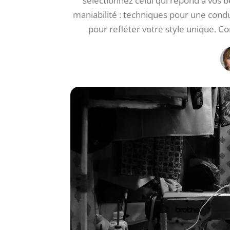
sélectionnez celui qui répond à vos b
maniabilité : techniques pour une condui
pour refléter votre style unique. C