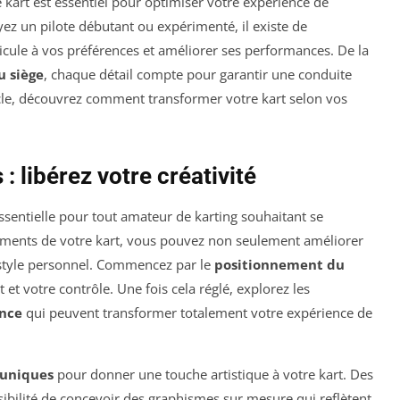
e kart est essentiel pour optimiser votre expérience de
yez un pilote débutant ou expérimenté, il existe de
cule à vos préférences et améliorer ses performances. De la
u siège
, chaque détail compte pour garantir une conduite
rticle, découvrez comment transformer votre kart selon vos
: libérez votre créativité
ssentielle pour tout amateur de karting souhaitant se
léments de votre kart, vous pouvez non seulement améliorer
 style personnel. Commencez par le
positionnement du
 et votre contrôle. Une fois cela réglé, explorez les
nce
qui peuvent transformer totalement votre expérience de
 uniques
pour donner une touche artistique à votre kart. Des
ssibilité de concevoir des graphismes sur mesure qui reflètent