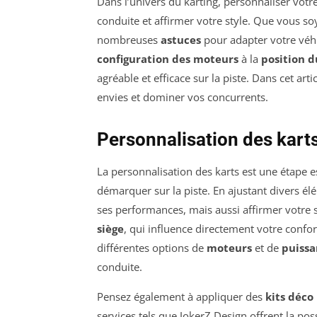
Dans l’univers du karting, personnaliser votr
conduite et affirmer votre style. Que vous so
nombreuses
astuces
pour adapter votre véhi
configuration des moteurs
à la
position d
agréable et efficace sur la piste. Dans cet a
envies et dominer vos concurrents.
Personnalisation des karts 
La personnalisation des karts est une étape e
démarquer sur la piste. En ajustant divers é
ses performances, mais aussi affirmer votre
siège
, qui influence directement votre confort
différentes options de
moteurs
et de
puissa
conduite.
Pensez également à appliquer des
kits déco
services tels que JokerZ Design offrent la po