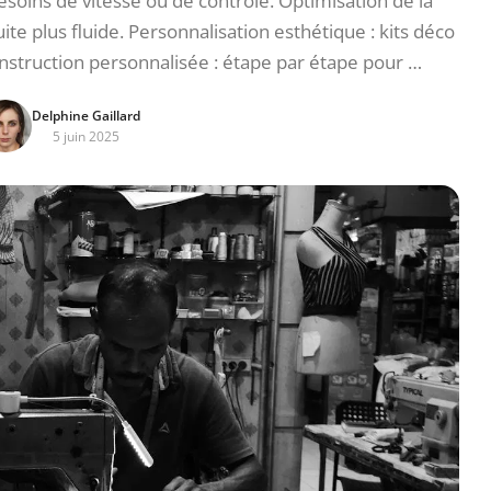
esoins de vitesse ou de contrôle. Optimisation de la
te plus fluide. Personnalisation esthétique : kits déco
onstruction personnalisée : étape par étape pour …
Delphine Gaillard
5 juin 2025