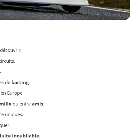
découvrir.
ircuits.
s
.
tes de
karting
.
 en Europe.
mille
ou entre
amis
.
e uniques.
quer.
uite inoubliable
.