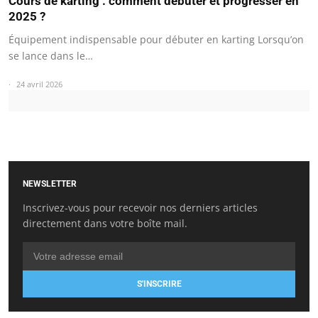
Cours de karting : comment débuter et progresser en
2025 ?
Équipement indispensable pour débuter en karting Lorsqu’on
se lance dans le…
24 avril 2026
NEWSLETTER
Inscrivez-vous pour recevoir nos derniers articles
directement dans votre boîte mail.
S'INSCRIRE