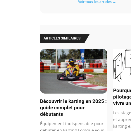
Voir tous les articles →
ARTICLES SIMILAIRES
Pourquo
pilotag
Découvrir le karting en 2025 :
vivre u
guide complet pour
Les stage
débutants
et appre
Équipement indispensable pour
karting 
débuter en karting Lorsque vous