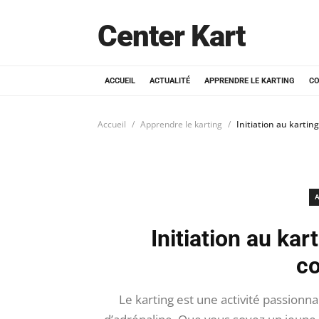
Center Kart
ACCUEIL
ACTUALITÉ
APPRENDRE LE KARTING
CO
Accueil
Apprendre le karting
Initiation au kartin
A
Initiation au kar
c
Le karting est une activité passionn