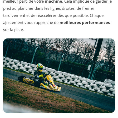
meilleur parti de votre
machine
. Cela implique de garder le
pied au plancher dans les lignes droites, de freiner
tardivement et de réaccélérer dès que possible. Chaque
ajustement vous rapproche de
meilleures performances
sur la piste.