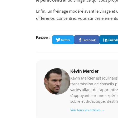
le
point central
du virage, ce qui vous propul
Enfin, un freinage modéré avant le virage et 
différence. Concentrez-vous sur ces élément
Partager :
Twitter
Facebook
Linked
Kévin Mercier
Kévin Mercier est journalist
transmission de conseils p
variés allant de l’apprenti
s’appuyant sur une expérie
sobre et didactique, destin
Voir tous les articles →