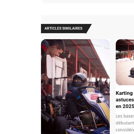
ARTICLES SIMILAIRES
Karting
astuces
en 202
Les base
débutant
considé