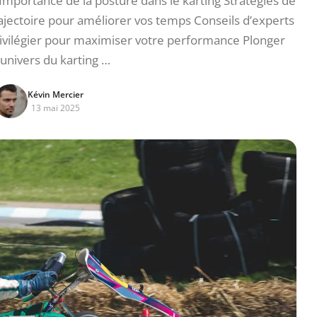
 Importance de la posture dans le karting Stratégies de
ajectoire pour améliorer vos temps Conseils d’experts
ivilégier pour maximiser votre performance Plonger
’univers du karting …
Kévin Mercier
13 mai 2025