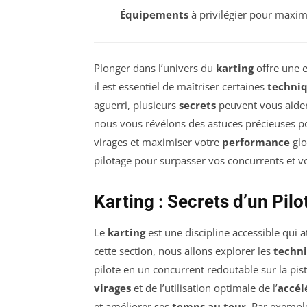
Équipements
à privilégier pour maxim
Plonger dans l’univers du
karting
offre une e
il est essentiel de maîtriser certaines
techniq
aguerri, plusieurs
secrets
peuvent vous aider 
nous vous révélons des astuces précieuses p
virages et maximiser votre
performance
glo
pilotage pour surpasser vos concurrents et vo
Karting : Secrets d’un Pil
Le
karting
est une discipline accessible qui a
cette section, nous allons explorer les
techni
pilote en un concurrent redoutable sur la pi
virages
et de l’utilisation optimale de l’
accél
et améliorer ses
temps au tour
. Par exemple