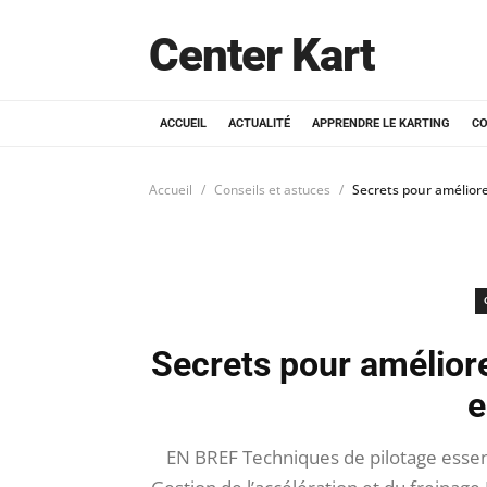
Center Kart
ACCUEIL
ACTUALITÉ
APPRENDRE LE KARTING
CO
Accueil
Conseils et astuces
Secrets pour améliore
Secrets pour améliore
e
EN BREF Techniques de pilotage essent