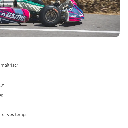
 maîtriser
ge
ng
rer vos temps