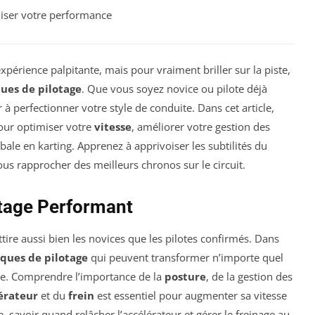
iser votre performance
xpérience palpitante, mais pour vraiment briller sur la piste,
ues de pilotage
. Que vous soyez novice ou pilote déjà
à perfectionner votre style de conduite. Dans cet article,
our optimiser votre
vitesse
, améliorer votre gestion des
bale en karting. Apprenez à apprivoiser les subtilités du
us rapprocher des meilleurs chronos sur le circuit.
otage Performant
ttire aussi bien les novices que les pilotes confirmés. Dans
ques de pilotage
qui peuvent transformer n’importe quel
ste. Comprendre l’importance de la
posture
, de la gestion des
érateur
et du
frein
est essentiel pour augmenter sa vitesse
, savoir quand relâcher l’accélérateur et gérer le freinage au