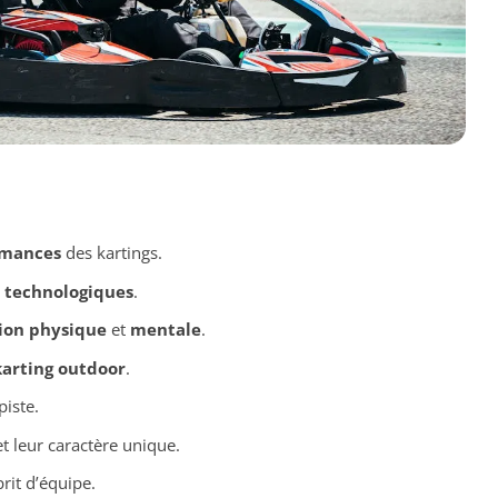
rmances
des kartings.
 technologiques
.
ion physique
et
mentale
.
karting outdoor
.
piste.
t leur caractère unique.
prit d’équipe.