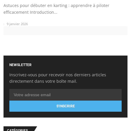
Astuces pour débuter en karting : apprendre à piloter
efficacement Introduction…
9 janvier 2026
NEWSLETTER
Inscrivez-vous pour recevoir nos derniers articles
directement dans votre boîte mail.
S'INSCRIRE
CATÉGORIES