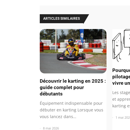
ARTICLES SIMILAIRES
Pourquo
pilotag
Découvrir le karting en 2025 :
vivre u
guide complet pour
Les stage
débutants
et appre
Équipement indispensable pour
karting 
débuter en karting Lorsque vous
vous lancez dans…
1 mai 202
8 mai 2026