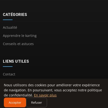
CATÉGORIES
Actualité
Apprendre le karting
Conseils et astuces
LIENS UTILES
Contact
Nous utilisons des cookies pour améliorer votre expérience
de navigation. En poursuivant, vous acceptez notre politique
de confidentialité.
En savoir plus
© 2026 Center Kart. Tous droits réservés.
Accepter
Refuser
À propos
Mentions légales
Confidentialité
Plan du site